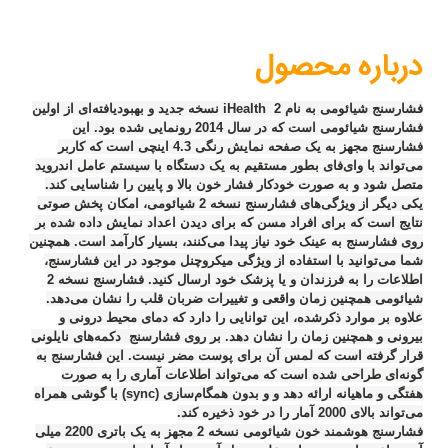
درباره محصول
فشارسنج شیائومی به نام ‏iHealth 2‎‏ نسخه جدید و بهبودیافته‌ای از اولین
فشارسنج شیائومی است که ‏در سال 2014 رونمایی شده بود. این
فشارسنج مجهز به یک صفحه نمایش رنگی 4.3 اینچی است ‏که کاربر
می‌تواند با وای‌فای بطور مستقیم به یک دستگاه با سیستم عامل اندروید
متصل شود و به ‏صورت خودکار فشار خون بالا و پایین را شناسایی کند.
یکی دیگر از ویژگی‌های فشارسنج نسخه 2 شیائومی، امکان پخش صوتی
نتایج ‏است که برای افراد مسن که برای دیدن اعداد نمایش داده شده بر
روی فشارسنج به عینک خود ‏نیاز پیدا می‌کنند، بسیار کارآمد است. همچنین
شما می‌توانید با استفاده از ویژگی میکروچنل موجود در ‏این فشارسنج،
اطلاعات را به فرزندان و یا پزشک خود ارسال کنید. فشارسنج نسخه 2
شیائومی همچنین زمان ‏واقعی و تغییرات ضربان قلب را نشان می‌دهد.‏
علاوه بر موارد ذکرشده، این توانایی را دارد که دمای محیط درونی و
بیرونی و همچنین زمان را نشان دهد. بر روی فشارسنج دکمه‌‏های نایلونی
قرار گرفته است که لمس آن برای پوست مضر نیست. این فشارسنج به
گونه‌ای طراحی شده است که می‌تواند اطلاعات آماری را به ‏صورت
هفتگی و ماهیانه ارائه دهد و و بدون همگام‌سازی (‏sync‎‏) با گوشی همراه
می‌تواند بالای ‏‏2000 آمار را در خود ذخیره کند.‏
فشارسنج هوشمند خون شیائومی نسخه 2 مجهز به یک باتری 2200 میلی