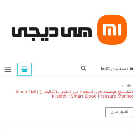
دسته‌بندی کالاها
فشارسنج هوشمند خون نسخه 2 می شیاومی (شیائومی) | Xiaomi Mi
iHealth 2 Smart Blood Pressure Monitor
نوار کناری