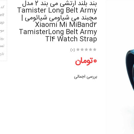
بند بلند ارتشی می بند 2 مدل
کد 
Tamister Long Belt Army
elt
مچبند می شیاومی شیائومی |
rap
Xiaomi Mi MiBand2
TamisterLong Belt Army
موج
Tl4 Watch Strap
روز
تعد
(0)
باز
0تومان
بررسی اجمالی