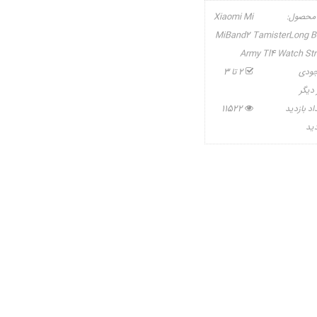
محصول:
Xiaomi Mi
MiBand2 TamisterLong B
Army Tl4 Watch St
ودی
2 تا 3
 دیگر
اد بازدید
11522
دید