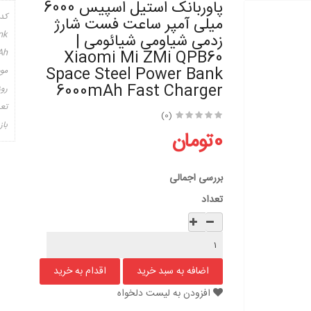
پاوربانک استیل اسپیس 6000
کد
میلی آمپر ساعت فست شارژ
nk
زدمی شیاومی شیائومی |
Ah
Xiaomi Mi ZMi QPB60
Space Steel Power Bank
مو
6000mAh Fast Charger
روز
تعد
(0)
باز
0تومان
بررسی اجمالی
تعداد
افزودن به لیست دلخواه