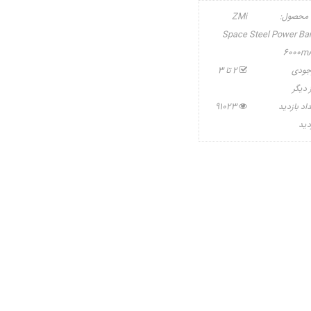
 محصول:
ZMi
Space Steel Power Ba
6000m
جودی
2 تا 3
 دیگر
اد بازدید
91023
دید