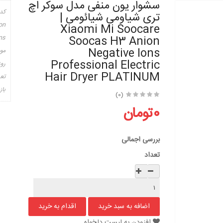
سشوار یون منفی مدل سوکر اچ
کد
تری شیاومی شیائومی |
on
Xiaomi Mi Soocare
ns
Soocas H3 Anion
Negative Ions
مو
Professional Electric
روز
Hair Dryer PLATINUM
تعد
باز
(0)
0تومان
بررسی اجمالی
تعداد
افزودن به لیست دلخواه