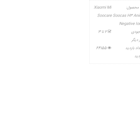
 محصول:
Xiaomi Mi
Soocare Soocas H3 Ani
Negative Io
جودی
2 تا 3
 دیگر
اد بازدید
64155
دید