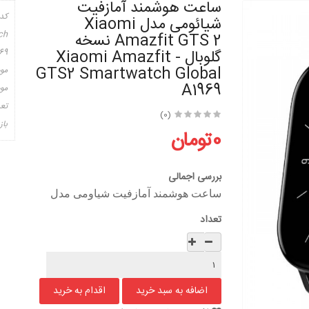
ساعت هوشمند آمازفیت
کد
شیائومی مدل Xiaomi
ch
Amazfit GTS 2 نسخه
گلوبال - Xiaomi Amazfit
69
GTS2 Smartwatch Global
مو
A1969
موج
تعد
(0)
باز
0تومان
بررسی اجمالی
ساعت هوشمند آمازفیت شیاومی مدل
تعداد