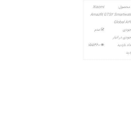
 محصول:
Xiaomi
Amazfit GTS2 Smartwat
Global A19
جودی
عدم
ودی در انبار
اد بازدید
155460
دید