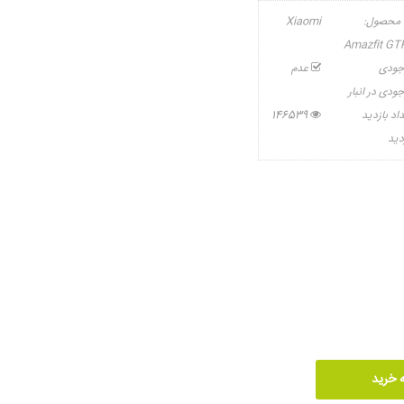
 محصول:
Xiaomi
Amazfit GT
جودی
عدم
ودی در انبار
اد بازدید
146539
دید