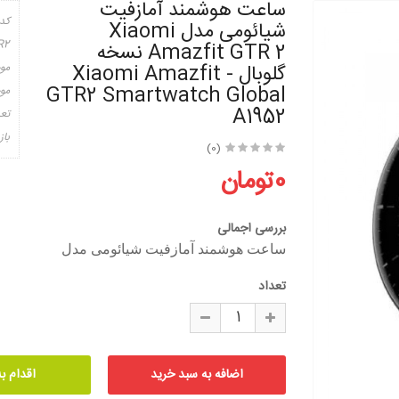
ساعت هوشمند آمازفیت
کد
شیائومی مدل Xiaomi
R2
Amazfit GTR 2 نسخه
گلوبال - Xiaomi Amazfit
مو
GTR2 Smartwatch Global
موج
A1952
تعد
باز
(0)
0تومان
بررسی اجمالی
ساعت هوشمند آمازفیت شیائومی مدل
تعداد