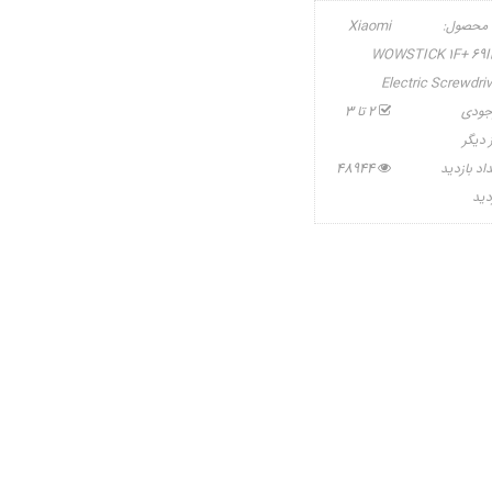
 محصول:
Xiaomi
WOWSTICK 1F+ 69I
Electric Screwdriv
جودی
2 تا 3
 دیگر
اد بازدید
48944
دید