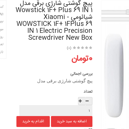
پیچ گوشتی شارژی برقی مدل
کد
Wowstick 1F+ Plus 69 IN 1
N1
شیائومی - Xiaomi
er
WOWSTICK 1F+ 1FPlus 69
IN 1 Electric Precision
مو
Screwdriver New Box
روز
تعد
(0)
باز
0تومان
بررسی اجمالی
پیچ گوشتی شارژی برقی مدل
تعداد