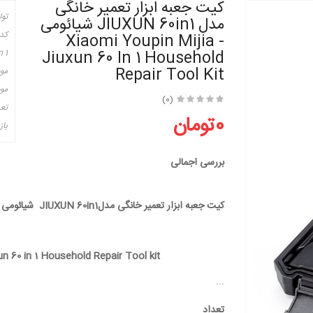
کیت جعبه ابزار تعمیر خانگی
تول
مدل JIUXUN 60in1 شیائومی
کد
- Xiaomi Youpin Mijia
 1
Jiuxun 60 In 1 Household
Repair Tool Kit
مو
موج
(0)
تعد
0تومان
باز
بررسی اجمالی
کیت جعبه ابزار تعمیر خانگی مدلJIUXUN 60in1 شیائومی
un 60 in 1 Household Repair Tool kit
...
تعداد