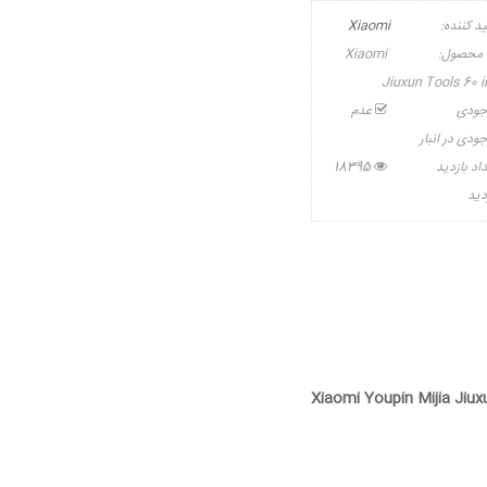
ید کننده:
Xiaomi
 محصول:
Xiaomi
Jiuxun Tools 60 in
جودی
عدم
ودی در انبار
اد بازدید
18395
دید
Xiaomi Youpin Mijia Jiux