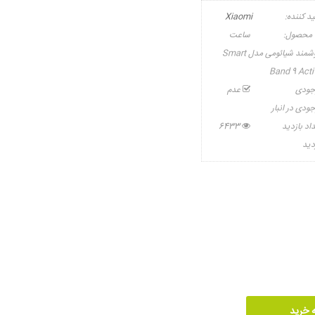
ید کننده:
Xiaomi
 محصول:
ساعت
هوشمند شیائومی مدل Smart
Band 9 Acti
جودی
عدم
ودی در انبار
اد بازدید
6433
دید