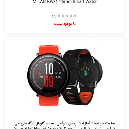
IMILAB KW66 45mm Smart Watch
(0)
موجود نیست
ساعت هوشمند آمازفیت پیس هوآمی نسخه گلوبال انگلیسی می
شیاومی شیامی شیائومی - Xiaomi Mi Huami Amazfit Pace