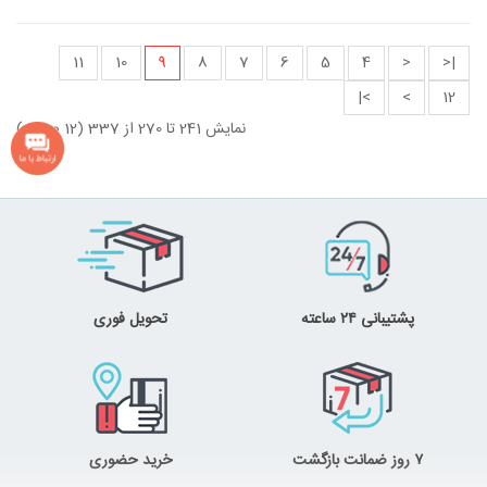
11
10
9
8
7
6
5
4
<
|<
>|
>
12
نمایش 241 تا 270 از 337 (12 صفحه)
پشتیبانی ۲۴ ساعته
تحویل فوری
۷ روز ضمانت بازگشت
خرید حضوری