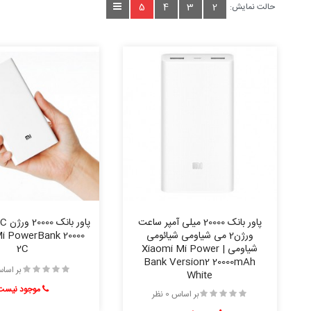
5
4
3
2
حالت نمایش:
پاور بانک 20000 میلی آمپر ساعت
ورژن2 می شیاومی شیائومی
i PowerBank 20000
شیاومی | Xiaomi Mi Power
2C
Bank Version2 20000mAh
بر اساس 0 
White
موجود نیست
بر اساس 0 نظر