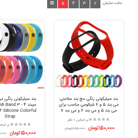
5
4
3
2
حالت نمایش:
بند سیلیکونی رنگی مچ بند سلامتی
می بند 5 و 6 شیائومی مناسب برای
میبند 4 - and 3
می بند 5 و می بند 6 و می بند 7
 Silicone Colorful
Strap
بر اساس 0 نظر
بر اساس 0 
150,000تومان
185,000تومان
150,000تومان
85,000