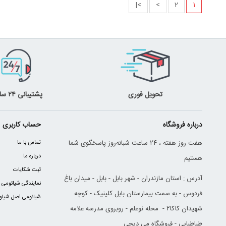
>|
>
2
1
تحویل فوری
پشتیبانی ۲۴ ساعته
درباره فروشگاه
حساب کاربری
هفت روز هفته ، ۲۴ ساعت شبانه‌روز پاسخگوی شما
تماس با ما
درباره ما
هستیم
ثبت شکایات
آدرس : استان مازندران - شهر بابل - بابل - میدان باغ
نمایندگی شیائومی ب
فردوس - به سمت بیمارستان بابل کلینیک - کوچه
شیائومی اصل شیاوم
شهیدان کاکا۲ - محله نوعلم - روبروی مدرسه علامه
طباطبایی - فروشگاه می دیجی