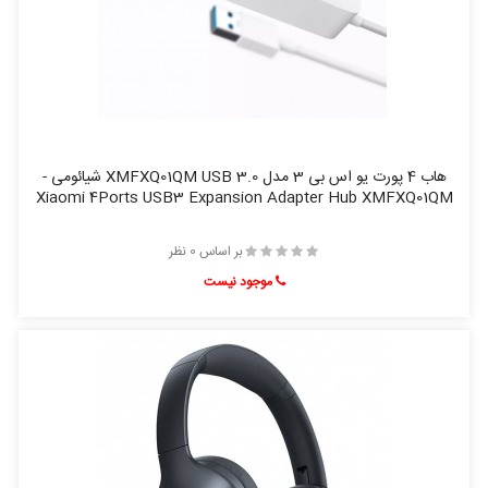
هاب 4 پورت یو اس بی 3 مدل XMFXQ01QM USB 3.0 شیائومی -
Xiaomi 4Ports USB3 Expansion Adapter Hub XMFXQ01QM
بر اساس 0 نظر
موجود نیست