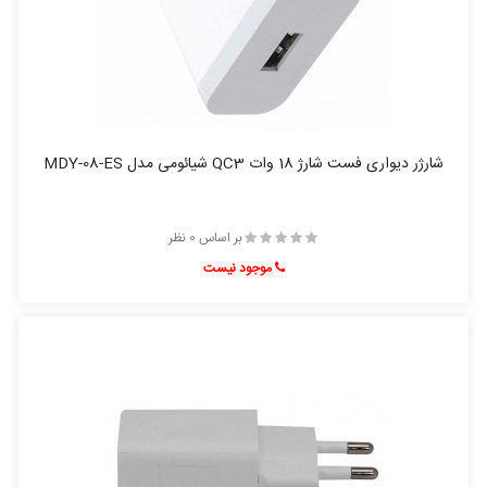
شارژر دیواری فست شارژ 18 وات QC3 شیائومی مدل MDY-08-ES
بر اساس 0 نظر
موجود نیست