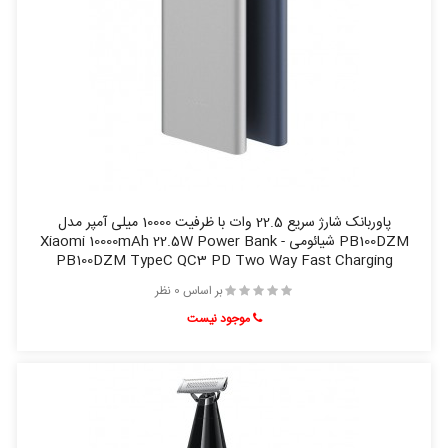
پاوربانک شارژ سريع 22.5 وات با ظرفیت 10000 ميلی آمپر مدل
PB100DZM شيائومی - Xiaomi 10000mAh 22.5W Power Bank
PB100DZM TypeC QC3 PD Two Way Fast Charging
بر اساس 0 نظر
موجود نیست