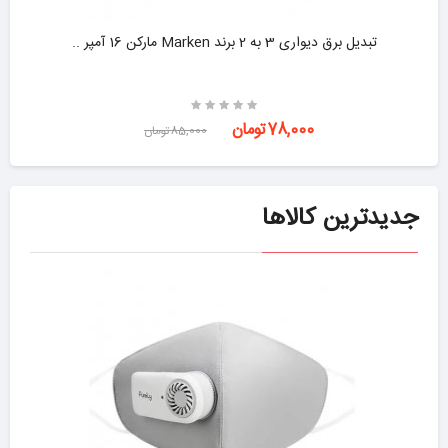
تبدیل برق دیواری 3 به 2 برند Marken مارکن 16 آمپر ..
-8%
78,000تومان
85,000تومان
جدیدترین کالاها