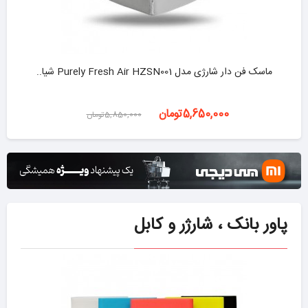
ماسک فن دار شارژی مدل Purely Fresh Air HZSN001 شیا..
-3%
5,650,000تومان
5,850,000تومان
پاور بانک ، شارژر و کابل