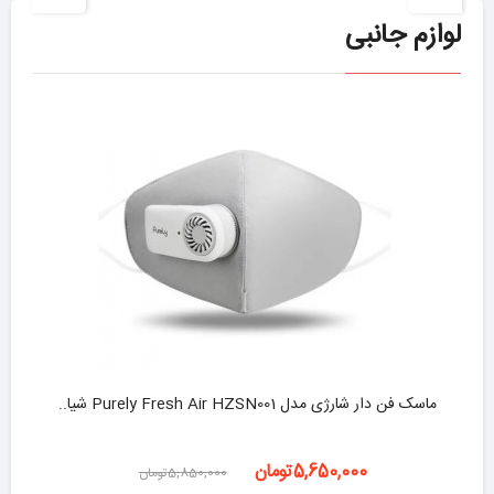
لوازم جانبی
ماسک فن دار شارژی مدل Purely Fresh Air HZSN001 شیا..
-3%
5,650,000تومان
5,850,000تومان