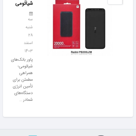
شیائومی
سه
شنبه
28
اسفند
1403
پاور بانک‌های
شیائومی؛
همراهی
مطمئن برای
تأمین انرژی
دستگاه‌های
شمادر ..