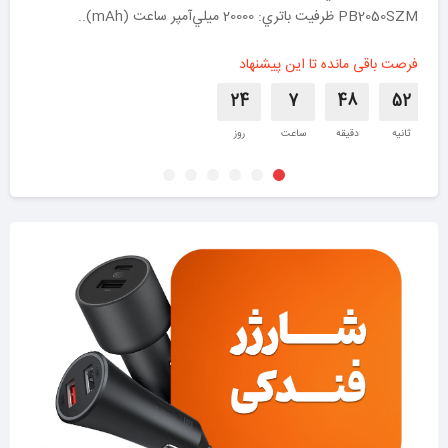
PB2050SZM ظرفيت باتري: 20000 ميلي‌آمپر ساعت (mAh)..
فرصت باقی مانده تا این پیشنهاد
24
7
48
51
ثانیه
دقیقه
ساعت
روز