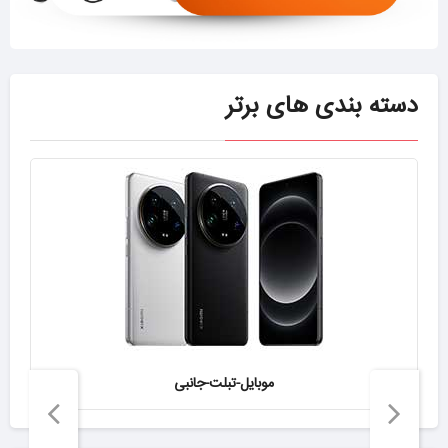
دسته بندی های برتر
موبایل-تبلت-جانبی