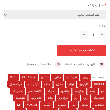
مدل و رنگ
تعداد
افزودن به لیست دلخواه
مقایسه این محصول
برچسب ها
برس
تمیزکننده
جانبی
کناری
CLEANER
SIDE
BRUSH
کارتریج
فیلتر
مخزن
خاک
گرد و غبار
ذرات معلق
مو
پشم
میکروب
باکتری
آلاینده
الاینده مضر
خطرناک
فیلترینگ
ریزه
ریز
خرده ریز
ربات
جاروبرقی
هوشمند
شیائومی
میجیا
می
شیاومی
شیامی
XIAOMI
MI