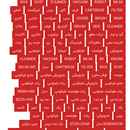
BOX
DUST
CLEANER
VACUUM
ROBOT
MIJIA
FILTER
CARTRIDGE
فریم
کاور
برس
تمیزکننده
اصلی
MAIN
BRUSH
COVER
برس
تمیزکننده
جانبی
کناری
CLEANER
SIDE
BRUSH
کارتریج
فیلتر
مخزن
خاک
گرد و غبار
ذرات معلق
مو
پشم
میکروب
باکتری
آلاینده
الاینده مضر
خطرناک
فیلترینگ
ریزه
ریز
خرده ریز
ربات
جاروبرقی
هوشمند
شیائومی
میجیا
می
شیاومی
شیامی
CLEANER
VACUUM
ROBOT
MIJIA
MI
XIAOMI
DUST
BOX
FILTER
CARTRIDGE
مدل
SDLW01RR
دوعدد
فیلتر مخزن
جاروبرقی
جاروبرقی شیاومی
جارو شیائومی
جارو شیاومی
جاروبرقی شیائومی
ربات شیاومی
ربات شیائومی
ربات هوشمند شیاومی
ربات هوشمند شیائومی
مدل
SDBS02RR
دو عددی
دو عدد
برس جانبی
سه پر
سه پره
SDZS02RR
یک
عدد
برس
مرکزی
با
یک
عدد
تمیز
کننده
برس
جاروبرقی
ربات
هوشمند
شیائومی
سری
ROBOROCK مدل
STZS01ZHM
یک عدد برس
برس مرکزی