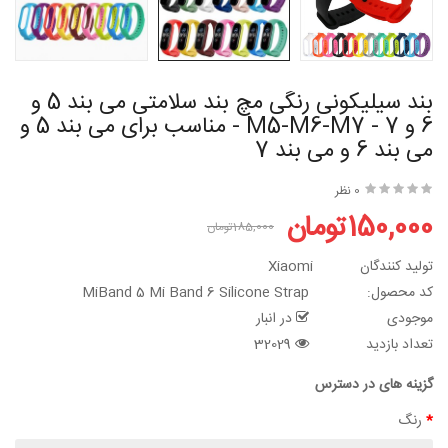
بند سیلیکونی رنگی مچ بند سلامتی می بند 5 و
6 و 7 - M5-M6-M7 - مناسب برای می بند 5 و
می بند 6 و می بند 7
0 نظر
150,000تومان
185,000تومان
تولید کنندگان
Xiaomi
کد محصول:
MiBand 5 Mi Band 6 Silicone Strap
موجودی
در انبار
تعداد بازدید
32029
گزینه های در دسترس
رنگ