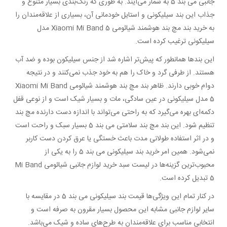
جانبی می بند 5 به شمار می‌آیند. به طوری که رنگ‌بندی بسیار متنوع و
جذاب این بند سیلیکونی و استایل خودمانی آن، بسیاری از علاقه‌مندان را
به خرید بند مچ بند هوشمند شیائومی Xiaomi Mi Band 5 مدل
سیلیکونی ترغیب کرده است.
این بندها همانطور که پیش‌تر اشاره شد از جنس سیلیکون بوده و ضد آب
هستند. از طرفی گرد و خاک را هم به خود جذب نمی‌کنند و در نتیجه
دوام خوبی دارند. ظاهر بند مچ بند هوشمند شیائومی Xiaomi Mi Band
5 مدل سیلیکونی در عین سادگی، مات و بسیار شیک است و از نوعی قفل
دکمه‌ای بهره می‌گیرد که به راحتی می‌تواند با اندازه دست دارنده مچ بند
تنظیم شود. این بند مچ بند سلامتی می بند 5 بسیار سبک و راحت است
و در اثر استفاده طولانی مدت باعث خستگی یا عرق کردن دست کاربر
نمی‌شود. همین امر خرید بند سیلیکونی می بند 5 را به یکی از
محبوب‌ترین‌ گزینه‌ها در لیست سبد خرید لوازم جانبی شیائومی Mi Band
5 تبدیل کرده است.
در کنار تمام این ویژگی‌ها قیمت بند سیلیکونی می بند 5 در مقایسه با
سایر لوازم جانبی مشابه این محصول بسیار مقرون به صرفه است و
انتخابی مناسب برای علاقه‌مندان به طرح‌های ساده و شیک می‌باشد.