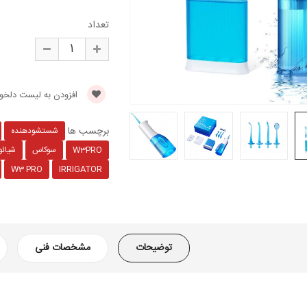
تعداد
افزودن به لیست دلخوا
برچسب ها
شستشودهنده
W3PRO
سوکاس
شیائ
W3 PRO
IRRIGATOR
توضیحات
مشخصات فنی