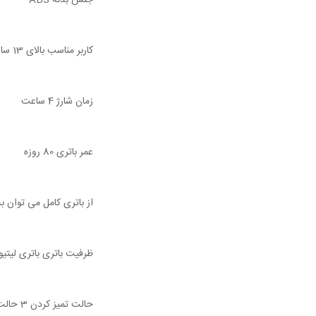
جنس بدنه ABS
کاربر مناسب بالای 13 سال
زمان شارژ 4 ساعت
عمر باتری 80 روزه
از باتری کامل می توان به مدت 30 روز استفاده کرد (1 بار در روز
ظرفیت باتری باتری لیتیوم 0mAh
حالت تمیز کردن 3 حالت (ماساژ ملایم / استاندارد / پالس)