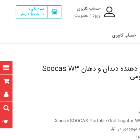
حساب کاربری
سبد خرید
0
محصول
0تومان
ورود
عضویت
/
حساب کاربری
واترجت و شستشو دهنده دندان و دهان Soocas W3
موجودی در انبار