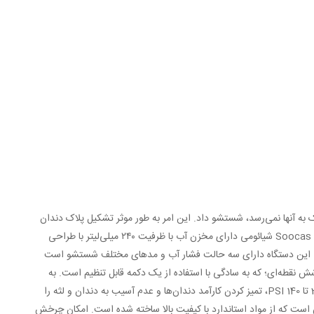
ی می‌توان قسمت‌هایی را که مسواک به آنها نمی‌رسد، شستشو داد. این امر به طور موثر تشکیل پلاک دندان
را کاهش می‌دهد و به شما کمک می‌کند لبخندی زیبا داشته باشید. شستشو دهنده دهان و دندان Soocas W3 Pro شیائومی دارای مخزن آب با ظرفیت ۲۴۰ میلی‌لیتر با طراحی
کند. این دستگاه دارای سه حالت فشار آب و مدهای مختلف شستشو است
ش نقطه‌ای؛ که به سادگی با استفاده از یک دکمه قابل تنظیم است. به
راحتی ۷ روش شستشو متفاوت در اختیار شماست. جریان آب با پالس قوی، 1300 بار در دقیقه و فشار آب 20 تا 140 PSI، تمیز کردن کارآمد دندان‌ها و عدم آسیب به دندان و لثه را
ائومی دارای نازل نوآورانه ضد پاشش است که از مواد استاندارد با کیفیت بالا ساخته شده است. امکان چرخش