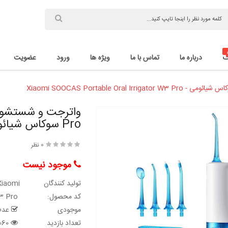
گ
درباره ما
تماس با ما
ویژه ها
ورود
عضویت
Pro سوکاس شیائومی
0 نظر
موجود نیست
تولید کنندگان
Xiaomi
کد محصول:
Xiaomi SOOCAS Portable Oral Irrigator W3 Pro
موجودی
عدم 
تعداد بازدید
11060