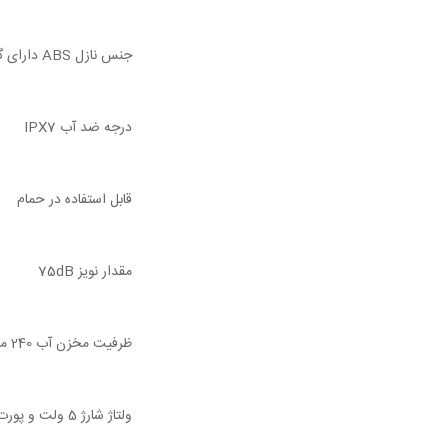
جنس نازل ABS دارای گواهی FDA + بدنه از مواد درجه یک گیاهی
درجه ضد آب IPX7
قابل استفاده در حمام
مقدار نویز 75dB
ظرفیت مخزن آب 240 میلی لیتر
ولتاژ شارژ 5 ولت و پورت شارژ تایپ سی USB TYPE-C