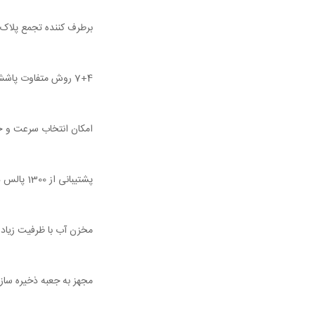
برطرف کننده تجمع پلاک 
7+4 روش متفاوت پاشش آب برای تمیز کردن تخصصی همه جانبه و ظریف دهان
امکان انتخاب سرعت و ح
پشتیبانی از 1300 پالس در دقیقه و تمیز کردن موثر
مخزن آب با ظرفیت زیاد بدون ن
مجهز به جعبه ذخیره ساز