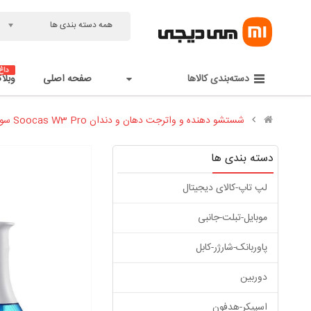
همه دسته بندی ها
دسته‌بندی کالاها
صفحه اصلی
وبلا
شستشو دهنده و واترجت دهان و دندان Soocas W3 Pro سوکاس شیائومی - Xiaomi SOOCAS Portable Oral Irrigator W3 Pro
دسته بندی ها
لپ تاپ-کالای دیجیتال
موبایل-تبلت-جانبی
پاوربانک-شارژر-کابل
دوربین
اسپیکر-هدفون