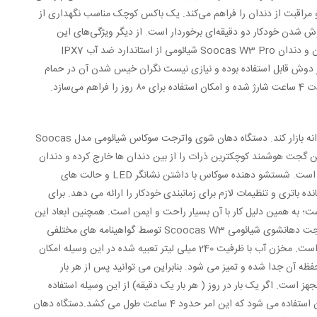
اع نظافت و مراقبت از دندان را فراهم می‌کند. یک باکس کوچک مناسب نگهداری از
 شدن خودکار دو دقیقه‌ای برخوردار است. از دیگر ویژگی‌های این
دستگاه کنترل فشار آب یکنواخت است، فشار ثابت می‌تواند از حفره دهان مراقبت کند. شستشو دهنده دهان و دندان Soocas W3 Pro شیائومی از استاندارد ضد آب IPX7
زیر دوش قابل استفاده بوده و نیازی نیست نگران خیس شدن آن در حمام
برند سوکاس همواره در تلاش است که فناوری های نوین را برای دسترسی انسان ها به سبک زندگی سالم روانه بازار کند. دستگاه دهان شوی واترجت سوکاس شیائومی مدل Soocas
 گجت هوشمند کوچکترین ذرات را از بین دندان ها خارج کرده و دندان
هایی سالم و تمیز را به شما هدیه می دهد. در ادامه برخی ویژگی های این محصول مورد ارزیابی قرار گرفته است. شستشو دهنده سوکاس با داشتن نشانگر LED و حالت های
 باتری و تنظیمات لازم برای زمانبندی خودکار را ارائه می دهد. برای
ل به ترتیب از پلاستیک باکیفیت و بهداشتی ABS و PC استفاده شده است؛ به همین دلیل کار با آن بسیار راحت و ایمن است. همچنین ابعاد این
دهان شوی با در نظر گرفتن نازل آن 274*45.6*73.3 میلیمتر و وزن آن 275 گرم است.فرآیند ساخت واترجت دهانشوی شیائومی Scoocas W3 توسط گواهینامه های مختلفی
همچون RoHS، FCC، CE، LFGB، FDA و IPX7 مورد تایید است که این نشان دهنده ضد آب بودن آن است. مخزن آب با ظرفیت 240 میلی لیتر تعبیه شده در این وسیله امکان
ظه آن جدا شده و تمیز می شود. بنابراین می توانید پس از هر بار
ستگاه به یک باتری لیتیوم یونی با ظرفیت 2200 میلی آمپر ساعت مجهز است. اگر یک بار در روز ( هر بار یک دقیقه) از این وسیله استفاده
کنید، می توانید 80 روز از آن بهره ببرید. برای شارژ مجدد Scoocas W3 نیز از پورت USB تعبیه شده در آن استفاده می شود که این امر حدود 4 ساعت طول می کشد.دستگاه دهان