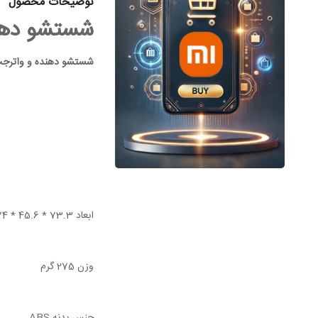
توضیحات محصول
شستشو دهنده و واتر
شستشو دهنده و واترجت دهان و دندان ro
ابعاد 73.3 * 45.6 * 274 میلی متر
وزن 275 گرم