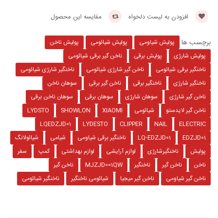
افزودن به لیست دلخواه
مقایسه این محصول
برچسب ها
پولیش شیاومی
پولیش شیائومی
پولیش ناخن
پولیش شارژی
پولیش برقی
ناخن گیر برقی شیائومی
ناخنگیر برقی شیائومی
ناخن گیر شارژی شیائومی
ناخنگیر شارژی شیائومی
ناخنگیر شارژی
ناخنگیر برقی
ناخن گیر برقی
سوهان ناخن
ناخن گیر شارژی
سوهان شارژی
سوهان برقی
سوهان ناخن برقی
ناخن گیر لایدستو
شیائومی
XIAOMI
SHOWLON
LYDSTO
LQEDZJD01
LYDESTO
CLIPPER
NAIL
ELECTRIC
EDZJD01
LQ-EDZJD01
ناخنگیر برقی شیاومی
شیامی
شیائولانگ
پولیش
ناخنگیرشارژی
لوازم آرایشی
لوازم بهداشتی
کمپ
سفر
ناخن
ناخن گیر
ناخنگیر
MJZJD001QW
ناخن گیر
ناخن گیر شیاومی
ناخن گیر میجیا
شیائومی ناخنگیر
ناخنگیر شیائومی