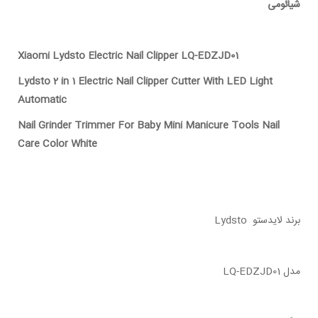
شیائومی
Xiaomi Lydsto Electric Nail Clipper LQ-EDZJD01
Lydsto 2 in 1 Electric Nail Clipper Cutter With LED Light
Automatic
Nail Grinder Trimmer For Baby Mini Manicure Tools Nail
Care Color White
برند لایدستو Lydsto
مدل LQ-EDZJD01