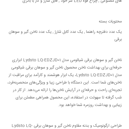
های
مصنوعی , چراغ قوه LED سر خود , قابل شارژ و کار با باتری
محتویات بسته
یک عدد دفترچه راهنما , یک عدد کابل شارژ , یک عدد ناخن گیر و سوهان
برقی
ناخن گیر و سوهان برقی شیائومی مدل Lydsto LQ-EDZJD01 ابزاری
حرفه‌ای برای بهداشت ناخن محصول ناخن گیر و سوهان برقی شیائومی
مدل Lydsto LQ-EDZJD01، یک ابزار هوشمند و کارآمد برای مراقبت از
ناخن‌های شما است. این دستگاه با طراحی زیبا و ویژگی‌های
منحصربه‌فرد،
تجربه‌ای راحت و حرفه‌ای در آرایش ناخن‌ها را ارائه می‌دهد. از کار در
شب گرفته تا سهولت در استفاده، این محصول همراهی مطمئن برای
زیبایی و بهداشت روزمره شما خواهد بود.
طراحی ارگونومیک و بدنه مقاوم ناخن گیر و سوهان برقی Lydsto LQ-