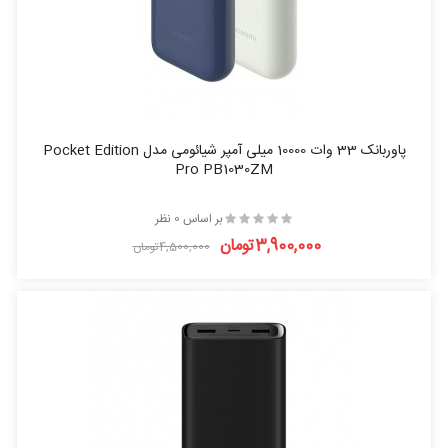
پاوربانک 33 وات 10000 میلی آمپر شیائومی مدل Pocket Edition
Pro PB1030ZM
بر اساس 0 نظر
3,900,000تومان
4,500,000تومان