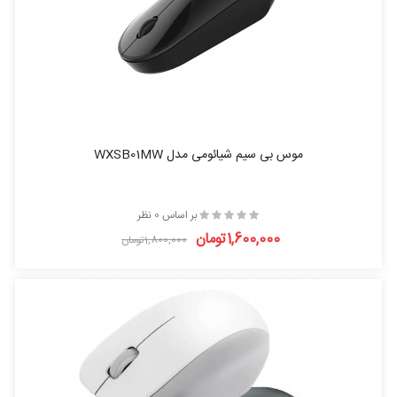
موس بی‌ سیم شیائومی مدل WXSB01MW
بر اساس 0 نظر
1,600,000تومان
1,800,000تومان