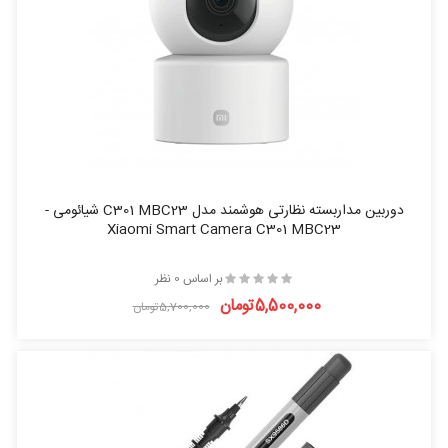
دوربین مداربسته نظارتی هوشمند مدل C301 MBC23 شيائومی -
Xiaomi Smart Camera C301 MBC23
بر اساس 0 نظر
5,500,000تومان
5,700,000تومان