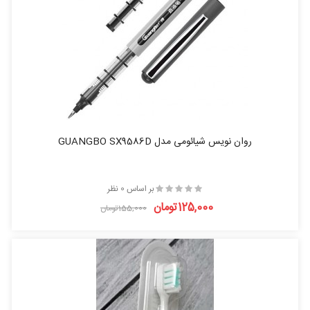
روان نویس شیائومی مدل GUANGBO SX9586D
بر اساس 0 نظر
125,000تومان
155,000تومان