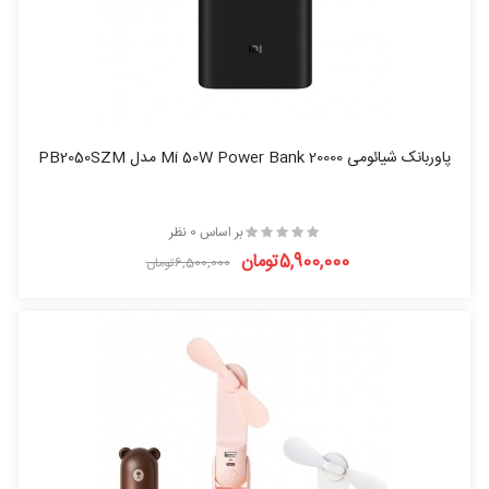
پاوربانک شیائومی Mi 50W Power Bank 20000 مدل PB2050SZM
بر اساس 0 نظر
5,900,000تومان
6,500,000تومان