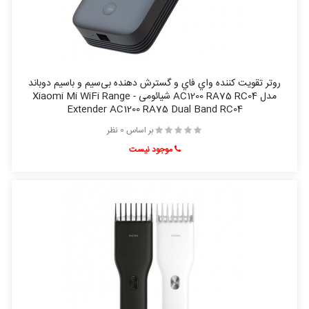
روتر تقويت کننده واي فاي و گسترش دهنده بی‌‌‌سیم و باسیم دوباند
مدل AC1200 RA75 RC04 شیائومی - Xiaomi Mi WiFi Range
Extender AC1200 RA75 Dual Band RC04
بر اساس 0 نظر
موجود نیست