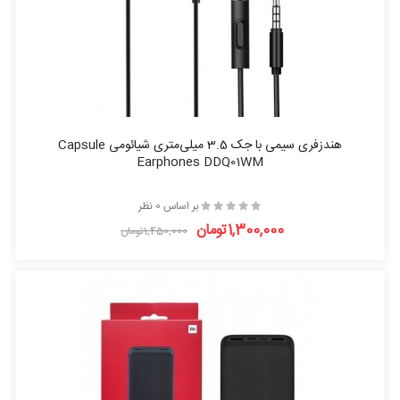
هندزفری سیمی با جک 3.5 میلی‌متری شیائومی Capsule
Earphones DDQ01WM
بر اساس 0 نظر
1,300,000تومان
1,450,000تومان