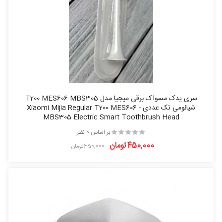
سری یدک مسواک برقی میجیا مدل T200 MES606 MBS305
شیائومی تک عددی - Xiaomi Mijia Regular T200 MES606
MBS305 Electric Smart Toothbrush Head
بر اساس 0 نظر
450,000تومان
650,000تومان