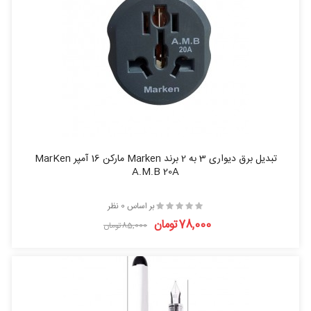
تبدیل برق دیواری 3 به 2 برند Marken مارکن 16 آمپر MarKen
A.M.B 20A
بر اساس 0 نظر
78,000تومان
85,000تومان