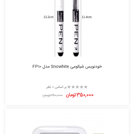
خودنویس شیائومی Snowhite مدل FP10
بر اساس 0 نظر
350,000تومان
390,000تومان