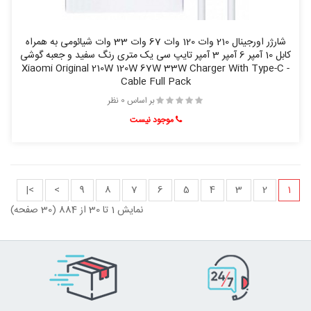
شارژر اورجینال 210 وات 120 وات 67 وات 33 وات شیائومی به همراه
کابل 10 آمپر 6 آمپر 3 آمپر تایپ سی یک متری رنگ سفید و جعبه گوشی
- Xiaomi Original 210W 120W 67W 33W Charger With Type-C
Cable Full Pack
بر اساس 0 نظر
موجود نیست
>|
>
9
8
7
6
5
4
3
2
1
نمایش 1 تا 30 از 884 (30 صفحه)