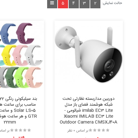
5
4
3
2
حالت نمایش:
دوربین مداربسته نظارتی تحت
شبکه هوشمند فضای باز مدل
مناسب برای ساعت های
imilab EC3 Lite شیائومی -
Solar LS05 و
Xiaomi IMILAB EC3 Lite
GTR و هر ساعت هوش
22mm
Outdoor Camera CMSXJ40A
بر اساس 0 نظر
بر اساس 0 