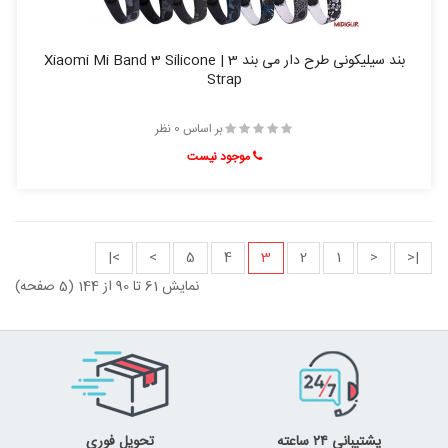
بند سیلیکونی طرح دار می بند 3 | Xiaomi Mi Band 3 Silicone
Strap
بر اساس 0 نظر
موجود نیست
>|
>
5
4
3
2
1
<
|<
نمایش 61 تا 90 از 144 (5 صفحه)
پشتیبانی ۲۴ ساعته
تحویل فوری